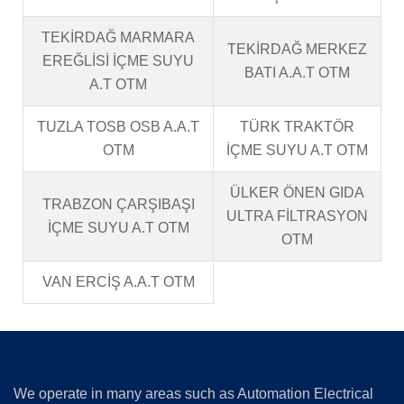
TEKİRDAĞ MARMARA
TEKİRDAĞ MERKEZ
EREĞLİSİ İÇME SUYU
BATI A.A.T OTM
A.T OTM
TUZLA TOSB OSB A.A.T
TÜRK TRAKTÖR
OTM
İÇME SUYU A.T OTM
ÜLKER ÖNEN GIDA
TRABZON ÇARŞIBAŞI
ULTRA FİLTRASYON
İÇME SUYU A.T OTM
OTM
VAN ERCİŞ A.A.T OTM
We operate in many areas such as Automation Electrical