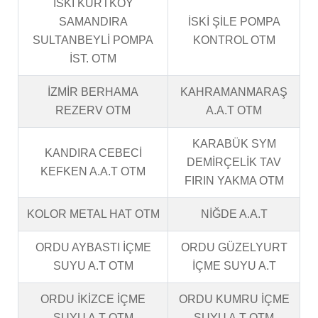
İSKİ KURTKÖY
SAMANDIRA
İSKİ ŞİLE POMPA
SULTANBEYLİ POMPA
KONTROL OTM
İST. OTM
İZMİR BERHAMA
KAHRAMANMARAŞ
REZERV OTM
A.A.T OTM
KARABÜK SYM
KANDIRA CEBECİ
DEMİRÇELİK TAV
KEFKEN A.A.T OTM
FIRIN YAKMA OTM
KOLOR METAL HAT OTM
NİĞDE A.A.T
ORDU AYBASTI İÇME
ORDU GÜZELYURT
SUYU A.T OTM
İÇME SUYU A.T
ORDU İKİZCE İÇME
ORDU KUMRU İÇME
SUYU A.T OTM
SUYU A.T OTM