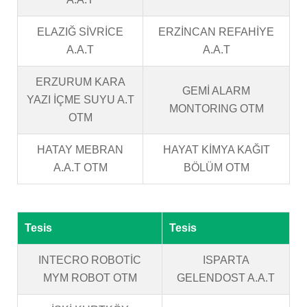
ELAZIĞ SİVRİCE
ERZİNCAN REFAHİYE
A.A.T
A.A.T
ERZURUM KARA
GEMİ ALARM
YAZI İÇME SUYU A.T
MONTORING OTM
OTM
HATAY MEBRAN
HAYAT KİMYA KAĞIT
A.A.T OTM
BÖLÜM OTM
Tesis
Tesis
INTECRO ROBOTİC
ISPARTA
MYM ROBOT OTM
GELENDOST A.A.T