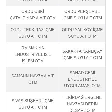
ORDU OSKİ
ORDU PERŞEMBE
ÇATALPINAR A.A.T OTM
İÇME SUYU A.T OTM
ORDU TEKKİRAZ İÇME
ORDU YALIKÖY İÇME
SUYU A.T OTM
SUYU A.T OTM
RM MAKİNA
SAKARYA KANLIÇAY
ENDÜSTRİYEL ISIL
İÇME SUYU A.T OTM
İŞLEM OTM
SANAD GEMİ
SAMSUN HAVZA A.A.T
ENDÜSTRİYEL
OTM
UYGULAMASI OTM
TEKİRDAĞ ERGENE
SİVAS SUŞEHRİ İÇME
HAVZASI DERİN
SUYU A.T OTM
DEŞARJ OTM