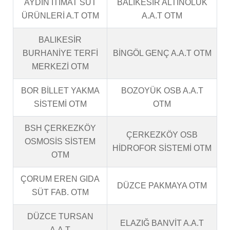
AYDIN İTİMAT SÜT
BALIKESİR ALTINOLUK
ÜRÜNLERİ A.T OTM
A.A.T OTM
BALIKESİR
BURHANİYE TERFİ
BİNGÖL GENÇ A.A.T OTM
MERKEZİ OTM
BOR BİLLET YAKMA
BOZOYÜK OSB A.A.T
SİSTEMİ OTM
OTM
BSH ÇERKEZKÖY
ÇERKEZKÖY OSB
OSMOSİS SİSTEM
HİDROFOR SİSTEMİ OTM
OTM
ÇORUM EREN GIDA
DÜZCE PAKMAYA OTM
SÜT FAB. OTM
DÜZCE TURSAN
ELAZIĞ BANVİT A.A.T
A.A.T