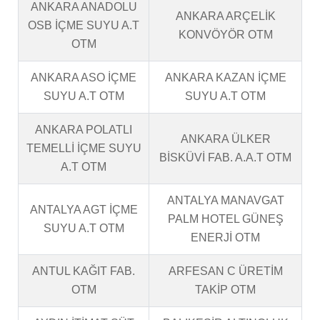
ANKARA ANADOLU
ANKARA ARÇELİK
OSB İÇME SUYU A.T
KONVÖYÖR OTM
OTM
ANKARA ASO İÇME
ANKARA KAZAN İÇME
SUYU A.T OTM
SUYU A.T OTM
ANKARA POLATLI
ANKARA ÜLKER
TEMELLİ İÇME SUYU
BİSKÜVİ FAB. A.A.T OTM
A.T OTM
ANTALYA MANAVGAT
ANTALYA AGT İÇME
PALM HOTEL GÜNEŞ
SUYU A.T OTM
ENERJİ OTM
ANTUL KAĞIT FAB.
ARFESAN C ÜRETİM
OTM
TAKİP OTM