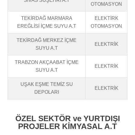
SİVAS SUŞEHRİ A.T
OTOMASYON
TEKİRDAĞ MARMARA
ELEKTİRK
EREĞLİSİ İÇME SUYU A.T
OTOMASYON
TEKİRDAĞ MERKEZ İÇME
ELEKTRİK
SUYU A.T
TRABZON AKÇAABAT İÇME
ELEKTRİK
SUYU A.T
UŞAK EŞME TEMİZ SU
ELEKTRİK
DEPOLARI
ÖZEL SEKTÖR ve YURTDIŞI
PROJELER KİMYASAL A.T